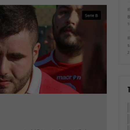
I
Serie B
B
1
I
s
2