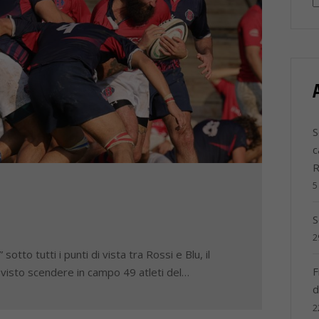
S
c
5
S
2
tto tutti i punti di vista tra Rossi e Blu, il
F
a visto scendere in campo 49 atleti del…
d
2