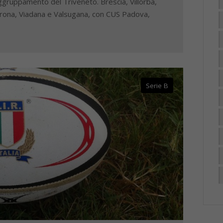
raggruppamento del Triveneto. Brescia, Villorba,
erona, Viadana e Valsugana, con CUS Padova,
Serie B