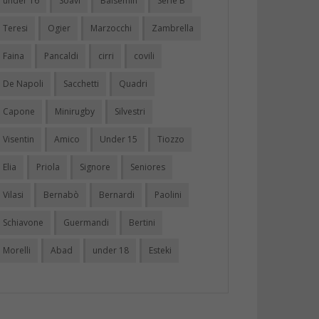
under 16
Soavi
Balsemin
Serie B
Teresi
Ogier
Marzocchi
Zambrella
Faina
Pancaldi
cirri
covili
De Napoli
Sacchetti
Quadri
Capone
Minirugby
Silvestri
Visentin
Amico
Under 15
Tiozzo
Elia
Priola
Signore
Seniores
Vilasi
Bernabò
Bernardi
Paolini
Schiavone
Guermandi
Bertini
Morelli
Abad
under 18
Esteki