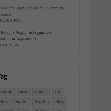
l Bologna Rugby ospite della Fortitudo
aseball
8 LUGLIO 2026
l Bologna Rugby festeggia con i
ostenitori la promozione
 LUGLIO 2026
Tag
Giovanili
Brolis
Under 17
Elite
Ballo
Anteghini
Giacalone
Chico