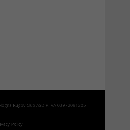
logna Rugby Club ASD P.IVA 03972091205
ivacy Policy