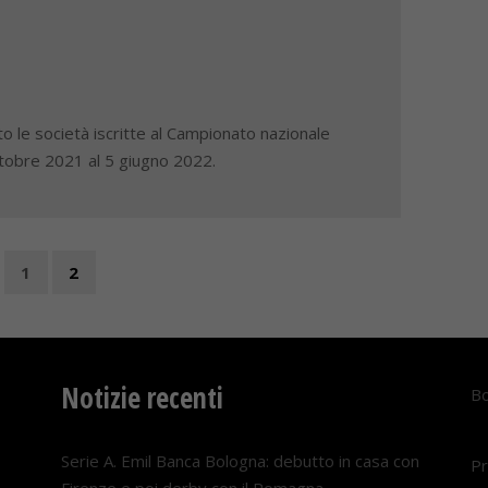
o le società iscritte al Campionato nazionale
ttobre 2021 al 5 giugno 2022.
1
2
Notizie recenti
Bo
Serie A. Emil Banca Bologna: debutto in casa con
Pr