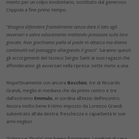
mento per un colpo involontario, sostituito dal generoso
Coppola a fine primo tempo.
“
Bisogna difendere frontalmente senza dare il lato agli
avversari e salire velocemente mettendo pressione sulle loro
giocate. Non giochiamo palla al piede in attacco ma diamo
continuità nel passaggio allargando il gioco
”. Saranno questi
gli accorgimenti del tecnico Sergio Santi ai suoi ragazzi che
affonderanno gli avversari nella ripresa: sette mete a una.
Rispettivamente con ancora
Bocchini
, tre di Riccardo
Grandi, meglio in mediana che da primo centro e tre
dall’estremo
Emmulo
, in sordina all’inizio dell’incontro.
Ancora molto bene il ritmo imposto da Lorenzo Grandi
subentrato all’ala destra: freschezza e caparbietà le sue
armi migliori.
“Schissa e Zburla” non hanno funzionato. I padroni di casa