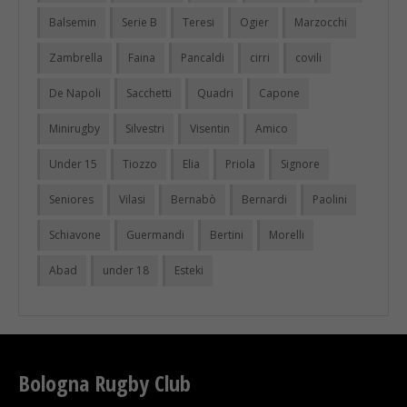
Balsemin
Serie B
Teresi
Ogier
Marzocchi
Zambrella
Faina
Pancaldi
cirri
covili
De Napoli
Sacchetti
Quadri
Capone
Minirugby
Silvestri
Visentin
Amico
Under 15
Tiozzo
Elia
Priola
Signore
Seniores
Vilasi
Bernabò
Bernardi
Paolini
Schiavone
Guermandi
Bertini
Morelli
Abad
under 18
Esteki
Bologna Rugby Club