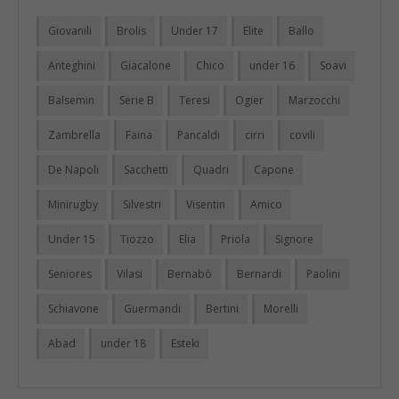
Giovanili
Brolis
Under 17
Elite
Ballo
Anteghini
Giacalone
Chico
under 16
Soavi
Balsemin
Serie B
Teresi
Ogier
Marzocchi
Zambrella
Faina
Pancaldi
cirri
covili
De Napoli
Sacchetti
Quadri
Capone
Minirugby
Silvestri
Visentin
Amico
Under 15
Tiozzo
Elia
Priola
Signore
Seniores
Vilasi
Bernabò
Bernardi
Paolini
Schiavone
Guermandi
Bertini
Morelli
Abad
under 18
Esteki