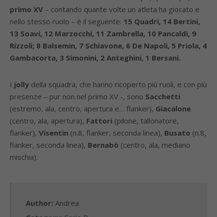
primo XV
– contando quante volte un atleta ha giocato e
nello stesso ruolo – è il seguente:
15 Quadri, 14 Bertini,
13 Soavi, 12 Marzocchi, 11 Zambrella, 10 Pancaldi, 9
Rizzoli; 8 Balsemin, 7 Schiavone, 6 De Napoli, 5 Priola, 4
Gambacorta, 3 Simonini, 2 Anteghini, 1 Bersani.
I
jolly
della squadra, che hanno ricoperto più ruoli, e con più
presenze – pur non nel primo XV -, sono
Sacchetti
(estremo, ala, centro, apertura e… flanker),
Giacalone
(centro, ala, apertura),
Fattori
(pilone, tallonatore,
flanker),
Visentin
(n.8, flanker, seconda linea),
Busato
(n.8,
flanker, seconda linea),
Bernabò
(centro, ala, mediano
mischia).
Author:
Andrea