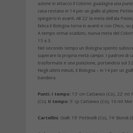
azione in attacco il Colorno guadagna una punizi
casa restano in 14 per un giallo al pilone Pettine
spingersi in avanti. All 22’ la meta dell’ala Pasin
fatica il Bologna torna in avanti e con Chico, su 
A tempo ormai scaduto, nuova meta del Colorno
15 a 3.
Nel secondo tempo un Bologna spento subisce p
superare la propria metà campo. I padroni di 
trasformate e una punizione, portandosi sul 32
Negli ultimi minuti, il Bologna – in 14 per un gia
bandiera
Punti. I tempo:
15’ cm Cattaneo (Co), 22’ mt Pa
(Co).
II tempo:
5’ cp Cattaneo (Co), 10 mt Morel
Cartellini.
Gialli: 19’ Pettinelli (Co), 74’ Biondi (