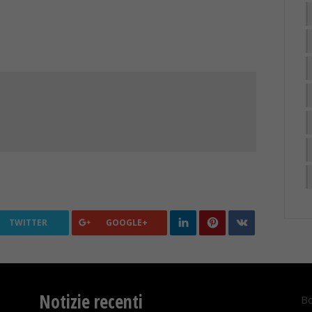
TWITTER
GOOGLE+
Notizie recenti
Bo