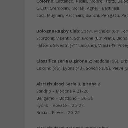
Colorno
: Cattaneo, Pasini, Moore, Terzi, Baloc
Giusti, Cremonini, Morelli, Agnelli, Bettinelli.
Lodi, Mugnani, Pacchiani, Bianchi, Pelagatti, Pag
Bologna Rugby Club:
Soavi, Micheler (60’ Teru
Scorzoni); Visentin, Schiavone (60’ Pilati), Bion
Fattori), Silvestri (71’ Lanzano), Vilasi (49’ Anteg
Classifica serie B girone 2:
Modena (68), Brix
Colorno (45), Lyons (43), Sondrio (39), Pieve (3
Altri risultati Serie B, girone 2
Sondrio – Modena = 21-20
Bergamo – Botticino = 36-36
Lyons – Rovato = 25-27
Brixia – Pieve = 20-22