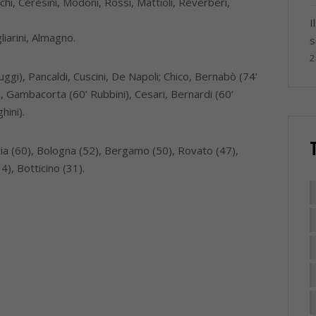
chi, Ceresini, Modoni, Rossi, Mattioli, Reverberi,
I
liarini, Almagno.
s
2
ggi), Pancaldi, Cuscini, De Napoli; Chico, Bernabò (74’
di, Gambacorta (60’ Rubbini), Cesari, Bernardi (60’
hini).
ia (60), Bologna (52), Bergamo (50), Rovato (47),
4), Botticino (31).