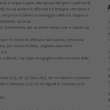
one e segna 3 punti. Alla ripresa del gioco i padroni di
lli, ma ad andare in difficoltà è il Bologna, che fatica a
i, che porta il Colorno in vantaggio sull’8 a 0. Seppur a
punizione, accorcia.
S
, trasformata, per un primo tempo che si chiude sul
c
er 35 minuti le offensive del Colorno, senza mai
5
casa, pur senza strafare, segnano due mete
S
 a 3.
llo a Biondi – ha colpo d’orgoglio e sfiora la meta della
2
F
d
sini (Co), 36’ cp Chico (Bo), 40’ mt Giusti tr Cattaneo
2
li tr Cattaneo (Co), 33 mt Agnelli tr Cattaneo (Co).
I
Bo).
B
1