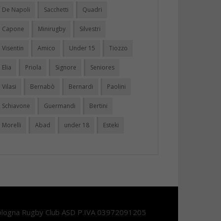
De Napoli
Sacchetti
Quadri
Capone
Minirugby
Silvestri
Visentin
Amico
Under 15
Tiozzo
Elia
Priola
Signore
Seniores
Vilasi
Bernabò
Bernardi
Paolini
Schiavone
Guermandi
Bertini
Morelli
Abad
under 18
Esteki
logna Rugby Club ASD P.IVA 03972091205