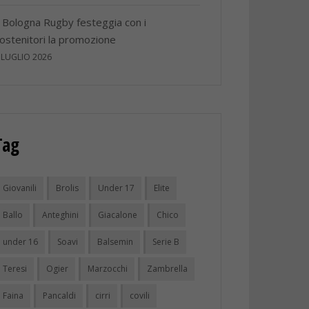
l Bologna Rugby festeggia con i
ostenitori la promozione
 LUGLIO 2026
Tag
Giovanili
Brolis
Under 17
Elite
Ballo
Anteghini
Giacalone
Chico
under 16
Soavi
Balsemin
Serie B
Teresi
Ogier
Marzocchi
Zambrella
Faina
Pancaldi
cirri
covili