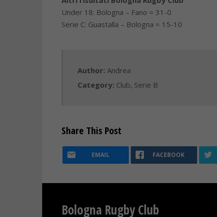
Altri risultati Bologna Rugby Club
Under 18: Bologna – Fano = 31-0
Serie C: Guastalla – Bologna = 15-10
Author:
Andrea
Category:
Club
,
Serie B
Share This Post
EMAIL
FACEBOOK
Bologna Rugby Club