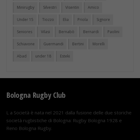
Minirugby
Silvestri
Visentin
Amico
Under 15
Tiozzo
Elia
Priola
Signore
Seniores
Vilasi
Bernabò
Bernardi
Paolini
Schiavone
Guermandi
Bertini
Morelli
Abad
under 18
Esteki
Bologna Rugby Club
L a Società è nata nel 2021 dalla fusione delle due storiche
società rugbistiche di Bologna: Rugby Bologna 1928 e
Reno Bologna Rugby.