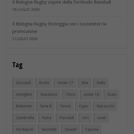
Il Bologna Rugby ospite della Fortitudo Baseball
18 LUGLIO 2026
Il Bologna Rugby festeggia con i sostenitori la
promozione
2 LUGLIO 2026
Tag
Giovanili
Brolis
Under 17
Elite
Ballo
Anteghini
Giacalone
Chico
under 16
Soavi
Balsemin
Serie B
Teresi
Ogier
Marzocchi
Zambrella
Faina
Pancaldi
cirri
covili
De Napoli
Sacchetti
Quadri
Capone