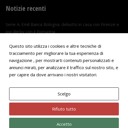
Notizie recenti
Serie A. Emil Banca Bologna: debutto in casa con Firenze e
poi derby con il Romagna
5 AGOSTO 2026
Questo sito utilizza i cookies e altre tecniche di
Serie A. Il Bologna nel girone veneto
tracciamento per migliorare la tua esperienza di
29 LUGLIO 2026
navigazione , per mostrarti contenuti personalizzati e
annunci mirati, per analizzare il traffico sul nostro sito, e
Francesco Andrei convocato al Camp estivo della nazionale
per capire da dove arrivano i nostri visitatori.
Under 18
22 LUGLIO 2026
Scelgo
Bologna Rugby Club ASD P.IVA 03972091205
Rifiuto tutto
Accetto
Privacy Policy