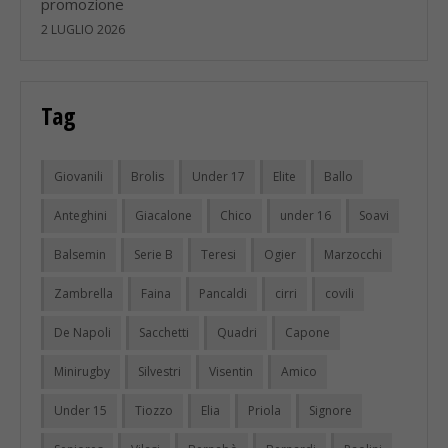
promozione
2 LUGLIO 2026
Tag
Giovanili
Brolis
Under 17
Elite
Ballo
Anteghini
Giacalone
Chico
under 16
Soavi
Balsemin
Serie B
Teresi
Ogier
Marzocchi
Zambrella
Faina
Pancaldi
cirri
covili
De Napoli
Sacchetti
Quadri
Capone
Minirugby
Silvestri
Visentin
Amico
Under 15
Tiozzo
Elia
Priola
Signore