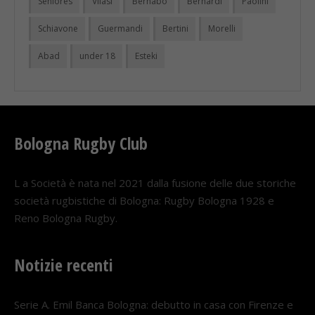
Seniores
Vilasi
Bernabò
Bernardi
Paolini
Schiavone
Guermandi
Bertini
Morelli
Abad
under 18
Esteki
Bologna Rugby Club
L a Società è nata nel 2021 dalla fusione delle due storiche
società rugbistiche di Bologna: Rugby Bologna 1928 e
Reno Bologna Rugby.
Notizie recenti
Serie A. Emil Banca Bologna: debutto in casa con Firenze e