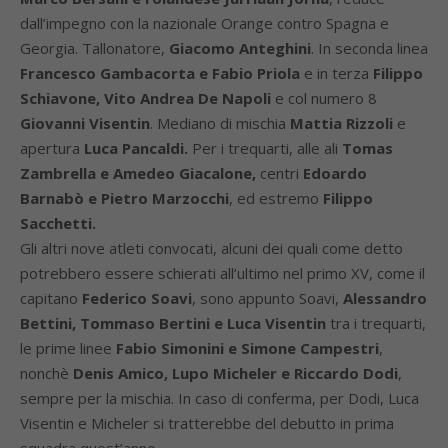
dall’impegno con la nazionale Orange contro Spagna e
Georgia. Tallonatore,
Giacomo Anteghini
. In seconda linea
Francesco Gambacorta e Fabio Priola
e in terza
Filippo
Schiavone, Vito Andrea De Napoli
e col numero 8
Giovanni Visentin
. Mediano di mischia
Mattia Rizzoli
e
apertura
Luca Pancaldi.
Per i trequarti, alle ali
Tomas
Zambrella e Amedeo Giacalone,
centri
Edoardo
Barnabò e Pietro Marzocchi
, ed estremo
Filippo
Sacchetti.
Gli altri nove atleti convocati, alcuni dei quali come detto
potrebbero essere schierati all’ultimo nel primo XV, come il
capitano
Federico Soavi
, sono appunto Soavi,
Alessandro
Bettini, Tommaso Bertini e Luca Visentin
tra i trequarti,
le prime linee
Fabio Simonini e Simone Campestri
,
nonchè
Denis Amico, Lupo Micheler e Riccardo Dodi
,
sempre per la mischia. In caso di conferma, per Dodi, Luca
Visentin e Micheler si tratterebbe del debutto in prima