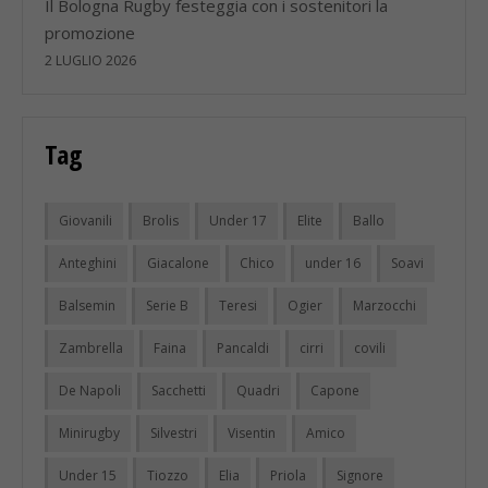
Il Bologna Rugby festeggia con i sostenitori la
promozione
2 LUGLIO 2026
Tag
Giovanili
Brolis
Under 17
Elite
Ballo
Anteghini
Giacalone
Chico
under 16
Soavi
Balsemin
Serie B
Teresi
Ogier
Marzocchi
Zambrella
Faina
Pancaldi
cirri
covili
De Napoli
Sacchetti
Quadri
Capone
Minirugby
Silvestri
Visentin
Amico
Under 15
Tiozzo
Elia
Priola
Signore