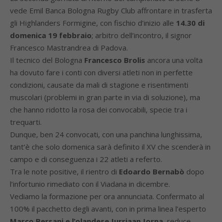
vede Emil Banca Bologna Rugby Club affrontare in trasferta
gli Highlanders Formigine, con fischio d’inizio alle
14.30 di
domenica 19 febbraio
; arbitro dell’incontro, il signor
Francesco Mastrandrea di Padova.
Il tecnico del Bologna
Francesco Brolis
ancora una volta
ha dovuto fare i conti con diversi atleti non in perfette
condizioni, causate da mali di stagione e risentimenti
muscolari (problemi in gran parte in via di soluzione), ma
che hanno ridotto la rosa dei convocabili, specie tra i
trequarti.
Dunque, ben 24 convocati, con una panchina lunghissima,
tant’è che solo domenica sarà definito il XV che scenderà in
campo e di conseguenza i 22 atleti a referto.
Tra le note positive, il rientro di
Edoardo Bernabò
dopo
l’infortunio rimediato con il Viadana in dicembre.
Vediamo la formazione per ora annunciata. Confermato al
100% il pacchetto degli avanti, con in prima linea l’esperto
Marco Bersani e l’olandese Jurriaan Jorna
, reduce