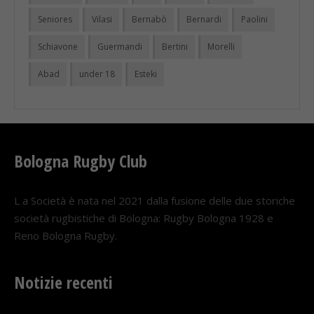
Seniores
Vilasi
Bernabò
Bernardi
Paolini
Schiavone
Guermandi
Bertini
Morelli
Abad
under 18
Esteki
Bologna Rugby Club
L a Società è nata nel 2021 dalla fusione delle due storiche
società rugbistiche di Bologna: Rugby Bologna 1928 e
Reno Bologna Rugby.
Notizie recenti