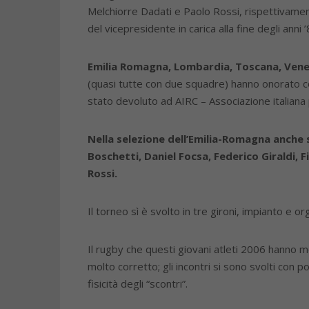
Melchiorre Dadati e Paolo Rossi, rispettivame
del vicepresidente in carica alla fine degli anni ’
Emilia Romagna, Lombardia, Toscana, Veneto,
(quasi tutte con due squadre) hanno onorato co
stato devoluto ad AIRC – Associazione italiana p
Nella selezione dell’Emilia-Romagna anche
Boschetti, Daniel Focsa, Federico Giraldi, F
Rossi.
Il torneo sì è svolto in tre gironi, impianto e 
Il rugby che questi giovani atleti 2006 hanno mo
molto corretto; gli incontri si sono svolti con 
fisicità degli “scontri”.