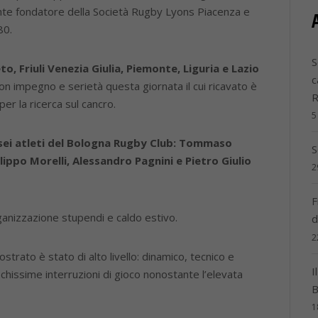
nte fondatore della Società Rugby Lyons Piacenza e
80.
S
 Friuli Venezia Giulia, Piemonte, Liguria e Lazio
c
n impegno e serietà questa giornata il cui ricavato è
er la ricerca sul cancro.
5
 sei atleti del Bologna Rugby Club: Tommaso
S
ilippo Morelli, Alessandro Pagnini e Pietro Giulio
2
F
organizzazione stupendi e caldo estivo.
d
2
strato è stato di alto livello: dinamico, tecnico e
I
pochissime interruzioni di gioco nonostante l’elevata
B
1