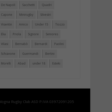
De Napoli
Sacchetti
Quadri
Capone
Minirugby
Silvestri
Visentin
Amico
Under 15
Tiozzo
Elia
Priola
Signore
Seniores
Vilasi
Bernabò
Bernardi
Paolini
Schiavone
Guermandi
Bertini
Morelli
Abad
under 18
Esteki
logna Rugby Club ASD P.IVA 03972091205