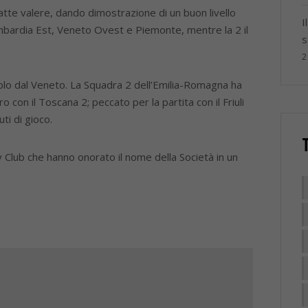
atte valere, dando dimostrazione di un buon livello
I
mbardia Est, Veneto Ovest e Piemonte, mentre la 2 il
s
2
olo dal Veneto. La Squadra 2 dell’Emilia-Romagna ha
o con il Toscana 2; peccato per la partita con il Friuli
ti di gioco.
 Club che hanno onorato il nome della Società in un