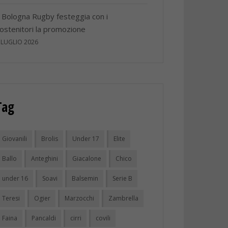
l Bologna Rugby festeggia con i
ostenitori la promozione
 LUGLIO 2026
Tag
Giovanili
Brolis
Under 17
Elite
Ballo
Anteghini
Giacalone
Chico
under 16
Soavi
Balsemin
Serie B
Teresi
Ogier
Marzocchi
Zambrella
Faina
Pancaldi
cirri
covili