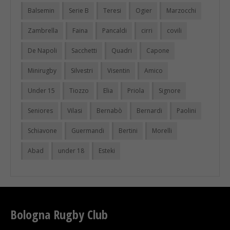
Balsemin
Serie B
Teresi
Ogier
Marzocchi
Zambrella
Faina
Pancaldi
cirri
covili
De Napoli
Sacchetti
Quadri
Capone
Minirugby
Silvestri
Visentin
Amico
Under 15
Tiozzo
Elia
Priola
Signore
Seniores
Vilasi
Bernabò
Bernardi
Paolini
Schiavone
Guermandi
Bertini
Morelli
Abad
under 18
Esteki
Bologna Rugby Club