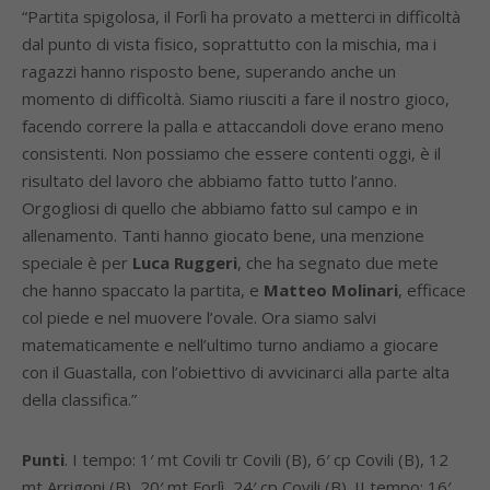
“Partita spigolosa, il Forlì ha provato a metterci in difficoltà
dal punto di vista fisico, soprattutto con la mischia, ma i
ragazzi hanno risposto bene, superando anche un
momento di difficoltà. Siamo riusciti a fare il nostro gioco,
facendo correre la palla e attaccandoli dove erano meno
consistenti. Non possiamo che essere contenti oggi, è il
risultato del lavoro che abbiamo fatto tutto l’anno.
Orgogliosi di quello che abbiamo fatto sul campo e in
allenamento. Tanti hanno giocato bene, una menzione
speciale è per
Luca Ruggeri
, che ha segnato due mete
che hanno spaccato la partita, e
Matteo Molinari
, efficace
col piede e nel muovere l’ovale. Ora siamo salvi
matematicamente e nell’ultimo turno andiamo a giocare
con il Guastalla, con l’obiettivo di avvicinarci alla parte alta
della classifica.”
Punti
. I tempo: 1′ mt Covili tr Covili (B), 6′ cp Covili (B), 12
mt Arrigoni (B), 20′ mt Forlì, 24′ cp Covili (B). II tempo: 16′