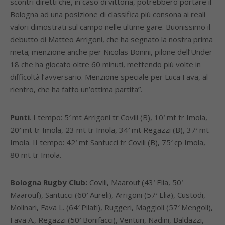
scontri diretti che, in caso di vittoria, potrebbero portare il
Bologna ad una posizione di classifica più consona ai reali
valori dimostrati sul campo nelle ultime gare. Buonissimo il
debutto di Matteo Arrigoni, che ha segnato la nostra prima
meta; menzione anche per Nicolas Bonini, pilone dell’Under
18 che ha giocato oltre 60 minuti, mettendo più volte in
difficoltà l’avversario. Menzione speciale per Luca Fava, al
rientro, che ha fatto un’ottima partita”.
Punti
. I tempo: 5′ mt Arrigoni tr Covili (B), 10′ mt tr Imola,
20′ mt tr Imola, 23 mt tr Imola, 34′ mt Regazzi (B), 37′ mt
Imola. II tempo: 42′ mt Santucci tr Covili (B), 75′ cp Imola,
80 mt tr Imola.
Bologna Rugby Club:
Covili, Maarouf (43′ Elia, 50′
Maarouf), Santucci (60′ Aureli), Arrigoni (57′ Elia), Custodi,
Molinari, Fava L. (64′ Pilati), Ruggeri, Maggioli (57′ Mengoli),
Fava A., Regazzi (50′ Bonifacci), Venturi, Nadini, Baldazzi,