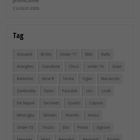
promozione
2 LUGLIO 2026
Tag
Giovanili
Brolis
Under 17
Elite
Ballo
Anteghini
Giacalone
Chico
under 16
Soavi
Balsemin
Serie B
Teresi
Ogier
Marzocchi
Zambrella
Faina
Pancaldi
cirri
covili
De Napoli
Sacchetti
Quadri
Capone
Minirugby
Silvestri
Visentin
Amico
Under 15
Tiozzo
Elia
Priola
Signore
Seniores
Vilasi
Bernabò
Bernardi
Paolini