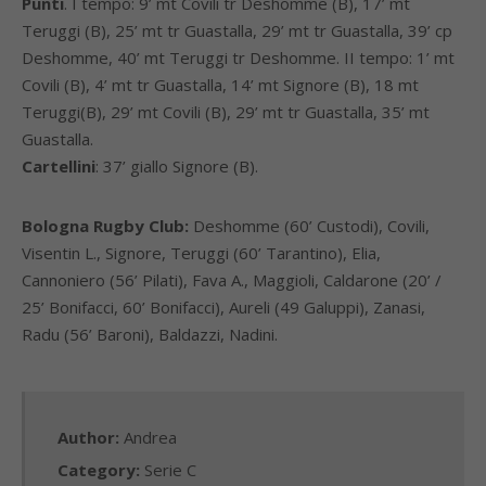
Punti
. I tempo: 9’ mt Covili tr Deshomme (B), 17’ mt
Teruggi (B), 25’ mt tr Guastalla, 29’ mt tr Guastalla, 39’ cp
Deshomme, 40’ mt Teruggi tr Deshomme. II tempo: 1’ mt
Covili (B), 4’ mt tr Guastalla, 14’ mt Signore (B), 18 mt
Teruggi(B), 29’ mt Covili (B), 29’ mt tr Guastalla, 35’ mt
Guastalla.
Cartellini
: 37’ giallo Signore (B).
Bologna Rugby Club:
Deshomme (60’ Custodi), Covili,
Visentin L., Signore, Teruggi (60’ Tarantino), Elia,
Cannoniero (56’ Pilati), Fava A., Maggioli, Caldarone (20’ /
25’ Bonifacci, 60’ Bonifacci), Aureli (49 Galuppi), Zanasi,
Radu (56’ Baroni), Baldazzi, Nadini.
Author:
Andrea
Category:
Serie C