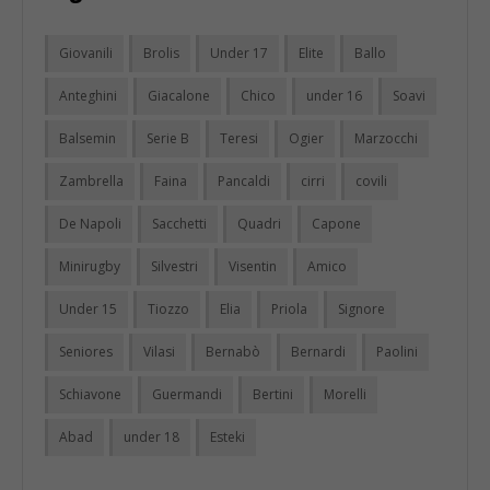
Giovanili
Brolis
Under 17
Elite
Ballo
Anteghini
Giacalone
Chico
under 16
Soavi
Balsemin
Serie B
Teresi
Ogier
Marzocchi
Zambrella
Faina
Pancaldi
cirri
covili
De Napoli
Sacchetti
Quadri
Capone
Minirugby
Silvestri
Visentin
Amico
Under 15
Tiozzo
Elia
Priola
Signore
Seniores
Vilasi
Bernabò
Bernardi
Paolini
Schiavone
Guermandi
Bertini
Morelli
Abad
under 18
Esteki