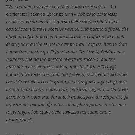
“
Non abbiamo giocato così bene come avrei voluto
– ha
dichiarato il tecnico Lorenzo Cirri –
abbiamo commesso
numerosi errori anche se questa volta siamo stati bravi a
capitalizzare tutte le occasioni avute. Una partita difficile, che
abbiamo affrontato con tante assenze tra infortunati e mali
di stagione, anche se poi in campo tutti i ragazzi hanno dato
il massimo, anche quelli fuori ruolo. Tra i tanti, Caldarone e
Baldazzi, che hanno portato avanti un sacco di palloni,
placcando e creando occasioni, nonché Covili e Teruggi,
autori di tre mete ciascuno. Sul finale siamo calati, lasciando
che il Guastalla – con le quattro mete segnate – guadagnasse
un punto di bonus. Comunque, obiettivo raggiunto. Un breve
periodo di riposo ora, durante il quale spero di recuperare gli
infortunati, per poi affrontare al meglio il girone di ritorno e
raggiungere l’obiettivo della salvezza nel campionato
promozione”.