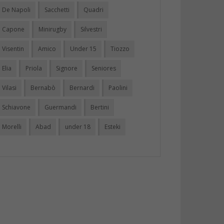
De Napoli
Sacchetti
Quadri
Capone
Minirugby
Silvestri
Visentin
Amico
Under 15
Tiozzo
Elia
Priola
Signore
Seniores
Vilasi
Bernabò
Bernardi
Paolini
Schiavone
Guermandi
Bertini
Morelli
Abad
under 18
Esteki