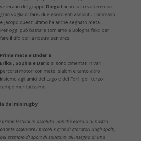
veterano del gruppo
Diego
hanno fatto vedere una
gran voglia di fare, due esordienti assoluti, Tommaso
e Jacopo quest’ ultimo ha anche segnato meta.
Per oggi può bastare torniamo a Bologna felici per
fare il tifo per la nostra seniores.
Prime mete e Under 6
Erika , Sophia e Dario
si sono cimentati in vari
percorsi motori con mete, slalom e tanto altro
insieme agli amici del Lugo e del Forlì, poi, terzo
tempo meritatissimo!
ia del minirugby
a primo festival in assoluto, nonché esordio di nostro
nante osservare i piccoli e grandi giocatori dagli spalti,
el esempio di sport di squadra, all’insegna di una