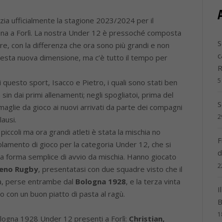
izia ufficialmente la stagione 2023/2024 per il
ena a Forlì. La nostra Under 12 è pressoché composta
S
ore, con la differenza che ora sono più grandi e non
c
esta nuova dimensione, ma c’è tutto il tempo per
5
i questo sport, Isacco e Pietro, i quali sono stati ben
 sin dai primi allenamenti; negli spogliatoi, prima del
S
e maglie da gioco ai nuovi arrivati da parte dei compagni
2
lausi.
piccoli ma ora grandi atleti è stata la mischia no
F
olamento di gioco per la categoria Under 12, che si
d
una forma semplice di avvio da mischia. Hanno giocato
2
eno Rugby
, presentatasi con due squadre visto che il
a, perse entrambe dal
Bologna 1928
, e la terza vinta
I
po con un buon piatto di pasta al ragù.
B
1
ologna 1928 Under 12 presenti a Forlì:
Christian,