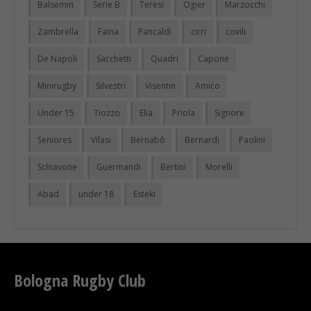
Balsemin
Serie B
Teresi
Ogier
Marzocchi
Zambrella
Faina
Pancaldi
cirri
covili
De Napoli
Sacchetti
Quadri
Capone
Minirugby
Silvestri
Visentin
Amico
Under 15
Tiozzo
Elia
Priola
Signore
Seniores
Vilasi
Bernabò
Bernardi
Paolini
Schiavone
Guermandi
Bertini
Morelli
Abad
under 18
Esteki
Bologna Rugby Club