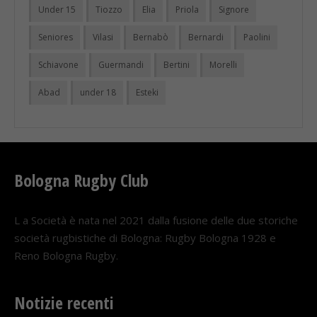
Under 15
Tiozzo
Elia
Priola
Signore
Seniores
Vilasi
Bernabò
Bernardi
Paolini
Schiavone
Guermandi
Bertini
Morelli
Abad
under 18
Esteki
Bologna Rugby Club
L a Società è nata nel 2021 dalla fusione delle due storiche
società rugbistiche di Bologna: Rugby Bologna 1928 e
Reno Bologna Rugby.
Notizie recenti