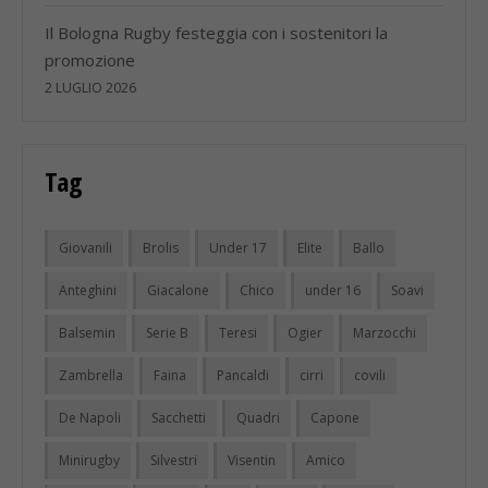
Il Bologna Rugby festeggia con i sostenitori la
promozione
2 LUGLIO 2026
Tag
Giovanili
Brolis
Under 17
Elite
Ballo
Anteghini
Giacalone
Chico
under 16
Soavi
Balsemin
Serie B
Teresi
Ogier
Marzocchi
Zambrella
Faina
Pancaldi
cirri
covili
De Napoli
Sacchetti
Quadri
Capone
Minirugby
Silvestri
Visentin
Amico