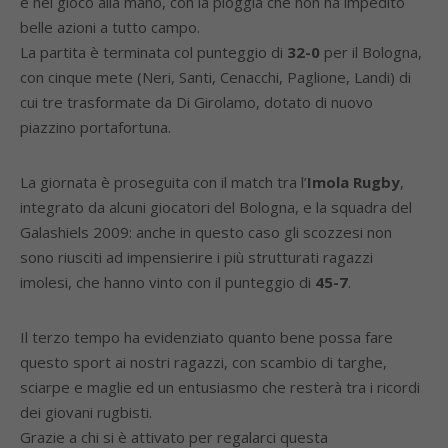
e nel gioco alla mano, con la pioggia che non ha impedito
belle azioni a tutto campo.
La partita è terminata col punteggio di
32-0
per il Bologna,
con cinque mete (Neri, Santi, Cenacchi, Paglione, Landi) di
cui tre trasformate da Di Girolamo, dotato di nuovo
piazzino portafortuna.
La giornata è proseguita con il match tra l’
Imola Rugby
,
integrato da alcuni giocatori del Bologna, e la squadra del
Galashiels 2009: anche in questo caso gli scozzesi non
sono riusciti ad impensierire i più strutturati ragazzi
imolesi, che hanno vinto con il punteggio di
45-7
.
Il terzo tempo ha evidenziato quanto bene possa fare
questo sport ai nostri ragazzi, con scambio di targhe,
sciarpe e maglie ed un entusiasmo che resterà tra i ricordi
dei giovani rugbisti.
Grazie a chi si è attivato per regalarci questa