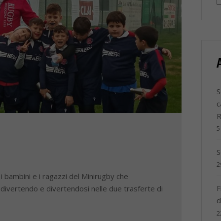
S
c
5
S
2
bambini e i ragazzi del Minirugby che
F
ivertendo e divertendosi nelle due trasferte di
d
2