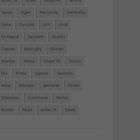
under 16
Soavi
Balsemin
Serie B
Teresi
Ogier
Marzocchi
Zambrella
Faina
Pancaldi
cirri
covili
De Napoli
Sacchetti
Quadri
Capone
Minirugby
Silvestri
Visentin
Amico
Under 15
Tiozzo
Elia
Priola
Signore
Seniores
Vilasi
Bernabò
Bernardi
Paolini
Schiavone
Guermandi
Bertini
Morelli
Abad
under 18
Esteki