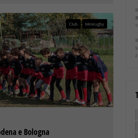
I
B
Club
Minirugby
1
I
s
2
odena e Bologna