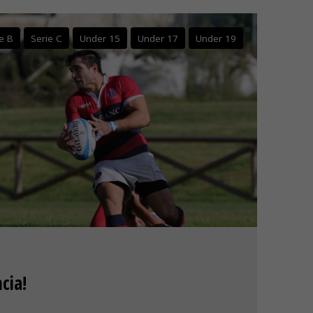
e B
Serie C
Under 15
Under 17
Under 19
cia!