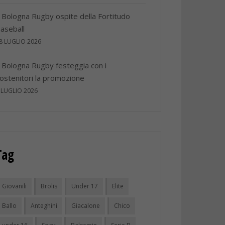
l Bologna Rugby ospite della Fortitudo
aseball
8 LUGLIO 2026
l Bologna Rugby festeggia con i
ostenitori la promozione
 LUGLIO 2026
Tag
Giovanili
Brolis
Under 17
Elite
Ballo
Anteghini
Giacalone
Chico