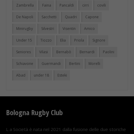
Zambrella
Faina
Pancaldi
cirri
covili
De Napoli
Sacchetti
Quadri
Capone
Minirugby
Silvestri
Visentin
Amico
Under 15
Tiozzo
Elia
Priola
Signore
Seniores
Vilasi
Bernabò
Bernardi
Paolini
Schiavone
Guermandi
Bertini
Morelli
Abad
under 18
Esteki
Bologna Rugby Club
L a Società è nata nel 2021 dalla fusione delle due storiche