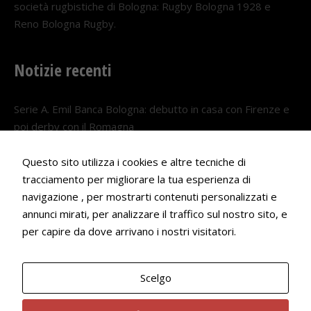
società rugbistiche di Bologna: Rugby Bologna 1928 e
Reno Bologna Rugby.
Notizie recenti
Serie A. Emil Banca Bologna: debutto in casa con Firenze e
poi derby con il Romagna
5 AGOSTO 2026
Questo sito utilizza i cookies e altre tecniche di
Serie A. Il Bologna nel girone veneto
tracciamento per migliorare la tua esperienza di
29 LUGLIO 2026
navigazione , per mostrarti contenuti personalizzati e
annunci mirati, per analizzare il traffico sul nostro sito, e
Francesco Andrei convocato al Camp estivo della nazionale
per capire da dove arrivano i nostri visitatori.
Under 18
22 LUGLIO 2026
Scelgo
Bologna Rugby Club ASD P.IVA 03972091205