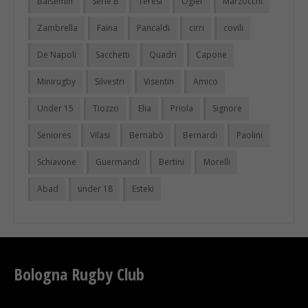
Balsemin
Serie B
Teresi
Ogier
Marzocchi
Zambrella
Faina
Pancaldi
cirri
covili
De Napoli
Sacchetti
Quadri
Capone
Minirugby
Silvestri
Visentin
Amico
Under 15
Tiozzo
Elia
Priola
Signore
Seniores
Vilasi
Bernabò
Bernardi
Paolini
Schiavone
Guermandi
Bertini
Morelli
Abad
under 18
Esteki
Bologna Rugby Club