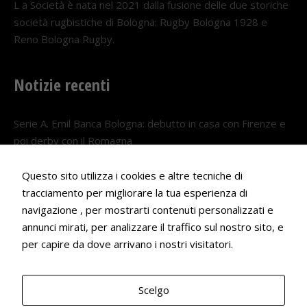
L a Società è nata nel 2021 dalla fusione delle due storiche
società rugbistiche di Bologna: Rugby Bologna 1928 e
Reno Bologna Rugby.
Notizie recenti
Serie A. Emil Banca Bologna: debutto in casa con Firenze e
poi derby con il Romagna
5 AGOSTO 2026
Questo sito utilizza i cookies e altre tecniche di
Serie A. Il Bologna nel girone veneto
tracciamento per migliorare la tua esperienza di
29 LUGLIO 2026
navigazione , per mostrarti contenuti personalizzati e
annunci mirati, per analizzare il traffico sul nostro sito, e
Francesco Andrei convocato al Camp estivo della nazionale
per capire da dove arrivano i nostri visitatori.
Under 18
22 LUGLIO 2026
Scelgo