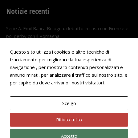
Notizie recenti
Serie A. Emil Banca Bologna: debutto in casa con Firenze e
poi derby con il Romagna
5 AGOSTO 2026
Questo sito utilizza i cookies e altre tecniche di
Serie A. Il Bologna nel girone veneto
tracciamento per migliorare la tua esperienza di
29 LUGLIO 2026
navigazione , per mostrarti contenuti personalizzati e
annunci mirati, per analizzare il traffico sul nostro sito, e
Francesco Andrei convocato al Camp estivo della nazionale
per capire da dove arrivano i nostri visitatori.
Under 18
22 LUGLIO 2026
Scelgo
Bologna Rugby Club ASD P.IVA 03972091205
Rifiuto tutto
Accetto
Privacy Policy