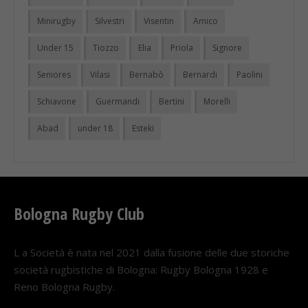
Minirugby
Silvestri
Visentin
Amico
Under 15
Tiozzo
Elia
Priola
Signore
Seniores
Vilasi
Bernabò
Bernardi
Paolini
Schiavone
Guermandi
Bertini
Morelli
Abad
under 18
Esteki
Bologna Rugby Club
L a Società è nata nel 2021 dalla fusione delle due storiche
società rugbistiche di Bologna: Rugby Bologna 1928 e
Reno Bologna Rugby.