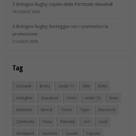
Il Bologna Rugby ospite della Fortitudo Baseball
18 LUGLIO 2026
Il Bologna Rugby festeggia con i sostenitori la
promozione
2 LUGLIO 2026
Tag
Giovanili
Brolis
Under 17
Elite
Ballo
Anteghini
Giacalone
Chico
under 16
Soavi
Balsemin
Serie B
Teresi
Ogier
Marzocchi
Zambrella
Faina
Pancaldi
cirri
covili
De Napoli
Sacchetti
Quadri
Capone