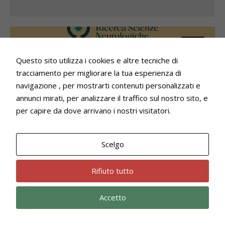
Club
Questo sito utilizza i cookies e altre tecniche di
tracciamento per migliorare la tua esperienza di
navigazione , per mostrarti contenuti personalizzati e
annunci mirati, per analizzare il traffico sul nostro sito, e
per capire da dove arrivano i nostri visitatori.
11 Marzo 2026
Scelgo
Il Bologna Rugby sostiene la
Fondazione Ricerca Scienze
Rifiuto tutto
neurologiche
Accetto
Anche il Bologna Rugby Club sostiene le iniziative
della Fondazione Ricerca Scienze Neurologiche di