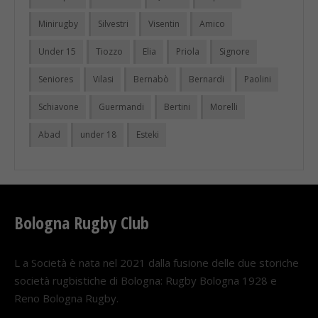
Minirugby
Silvestri
Visentin
Amico
Under 15
Tiozzo
Elia
Priola
Signore
Seniores
Vilasi
Bernabò
Bernardi
Paolini
Schiavone
Guermandi
Bertini
Morelli
Abad
under 18
Esteki
Bologna Rugby Club
L a Società è nata nel 2021 dalla fusione delle due storiche
società rugbistiche di Bologna: Rugby Bologna 1928 e
Reno Bologna Rugby.