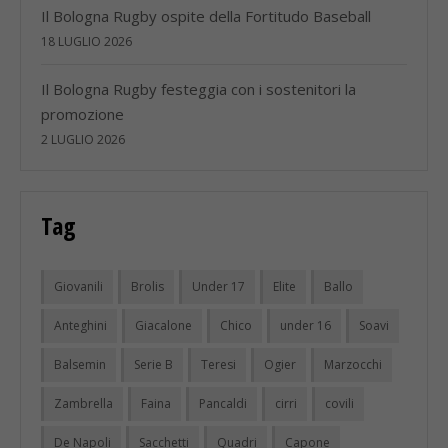
Il Bologna Rugby ospite della Fortitudo Baseball
18 LUGLIO 2026
Il Bologna Rugby festeggia con i sostenitori la
promozione
2 LUGLIO 2026
Tag
Giovanili
Brolis
Under 17
Elite
Ballo
Anteghini
Giacalone
Chico
under 16
Soavi
Balsemin
Serie B
Teresi
Ogier
Marzocchi
Zambrella
Faina
Pancaldi
cirri
covili
De Napoli
Sacchetti
Quadri
Capone