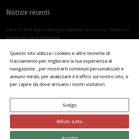
Notizie recenti
Serie A. Emil Banca Bologna: debutto in casa con Firenze e
poi derby con il Romagna
5 AGOSTO 2026
Questo sito utilizza i cookies e altre tecniche di
Serie A. Il Bologna nel girone veneto
tracciamento per migliorare la tua esperienza di
29 LUGLIO 2026
navigazione , per mostrarti contenuti personalizzati e
annunci mirati, per analizzare il traffico sul nostro sito, e
Francesco Andrei convocato al Camp estivo della nazionale
per capire da dove arrivano i nostri visitatori.
Under 18
22 LUGLIO 2026
Scelgo
Bologna Rugby Club ASD P.IVA 03972091205
Rifiuto tutto
Accetto
Privacy Policy